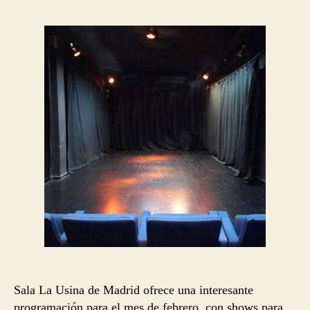
la
la
entrada
entrada
Sala La Usina de Madrid ofrece una interesante
programación para el mes de febrero, con shows para