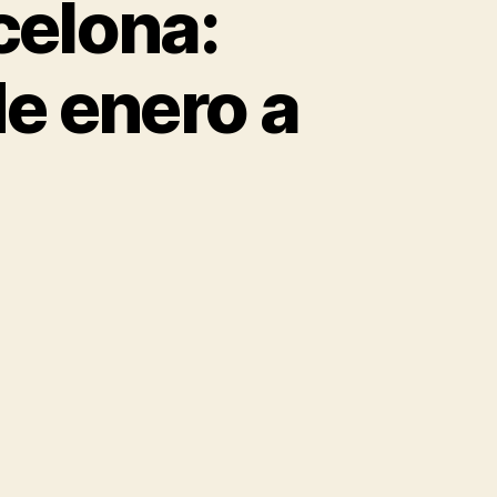
celona:
e enero a