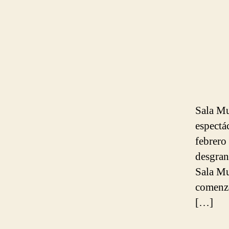
Sala Mu
espectá
febrero
desgran
Sala Mu
comenzó
[…]