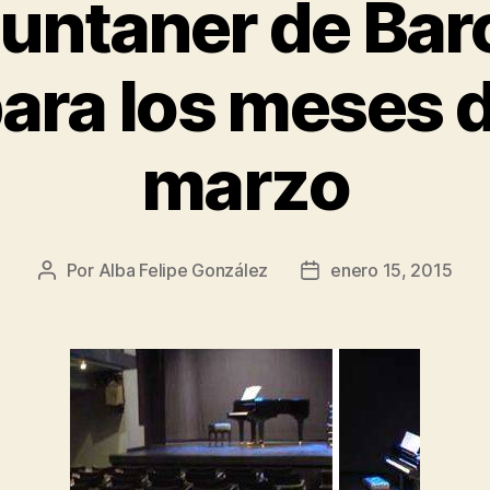
untaner de Bar
ara los meses d
marzo
Por
Alba Felipe González
enero 15, 2015
Autor
Fecha
de
de
la
la
entrada
entrada