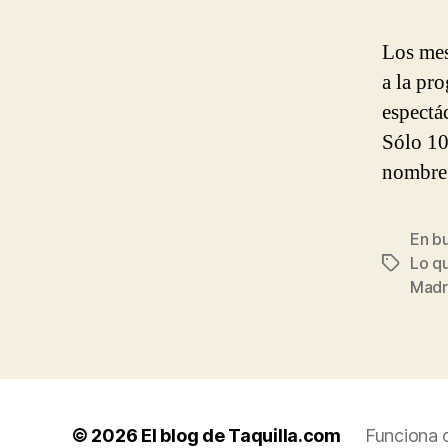
Los mes
a la pr
espectá
Sólo 10
nombre 
En bu
Lo qu
Etiqueta
Madr
© 2026
El blog de Taquilla.com
Funciona 