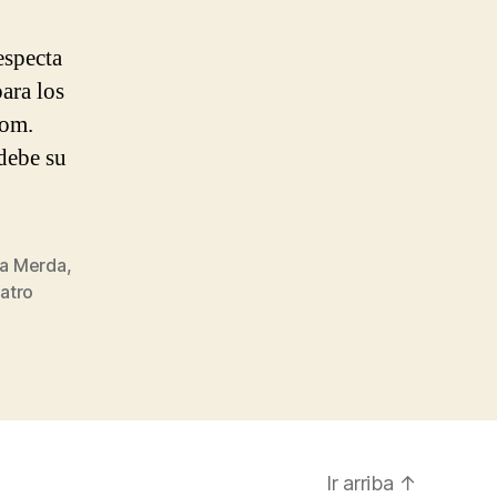
especta
ara los
com.
 debe su
a Merda
,
atro
Ir arriba
↑