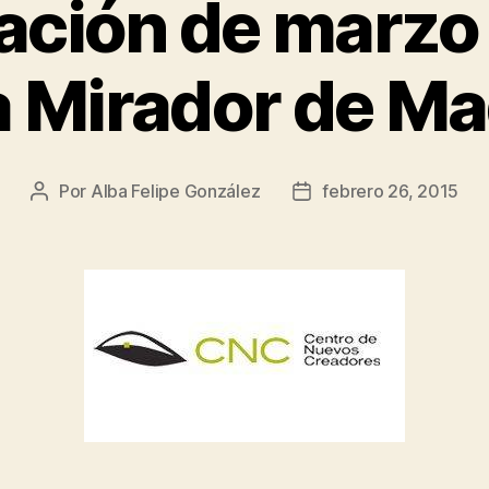
ción de marzo a
a Mirador de Ma
Por
Alba Felipe González
febrero 26, 2015
Autor
Fecha
de
de
la
la
entrada
entrada