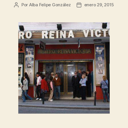
Por
Alba Felipe González
enero 29, 2015
Autor
Fecha
de
de
la
la
entrada
entrada