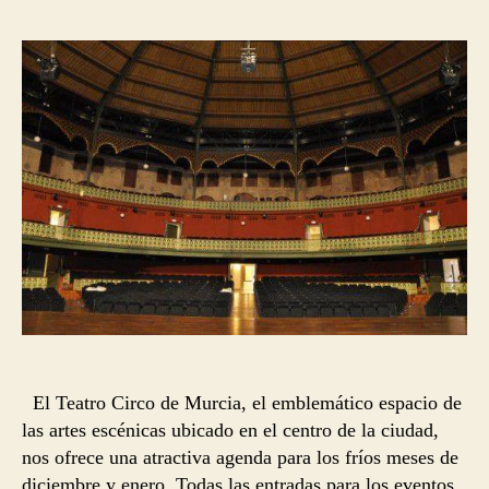
la
la
entrada
entrada
El Teatro Circo de Murcia, el emblemático espacio de
las artes escénicas ubicado en el centro de la ciudad,
nos ofrece una atractiva agenda para los fríos meses de
diciembre y enero. Todas las entradas para los eventos