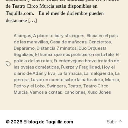
de Teatro Circo Murcia están disponibles en
Taquilla.com. En el mes de diciembre pueden
destacarse […]
A ciegas
,
A place to bury strangers
,
Alicia en el país
de las maravillas
,
Casa de muñecas
,
Conciertos
,
Depáramo
,
Distancia 7 minutos
,
Duo Orquesta
Regalizes
,
El humor que nos prohibieron en la tele
,
El
policía de las ratas
,
Fuenteovejuna breve tratado de
Etiquetas
las ovejas domésticas
,
Fuerza y Fragilidad
,
Hoy el
diario de Adán y Eva
,
La farmacia
,
La malquerida
,
La
perrera
,
Lurae un cuento sobre la naturaleza
,
Murcia
,
Pedro y el Lobo
,
Swingers
,
Teatro
,
Teatro Circo
Murcia
,
Vamos a contar...canciones
,
Xuso Jones
© 2026
El blog de Taquilla.com
Subir
↑