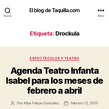
El blog de Taquilla.com
Buscar
Menú
Etiqueta:
Drockula
Categorías
ESPECTÁCULOS Y TEATRO
Agenda Teatro Infanta
Isabel para los meses de
febrero a abril
Por
Alba Felipe González
febrero 12, 2015
Autor
Fecha
de
de