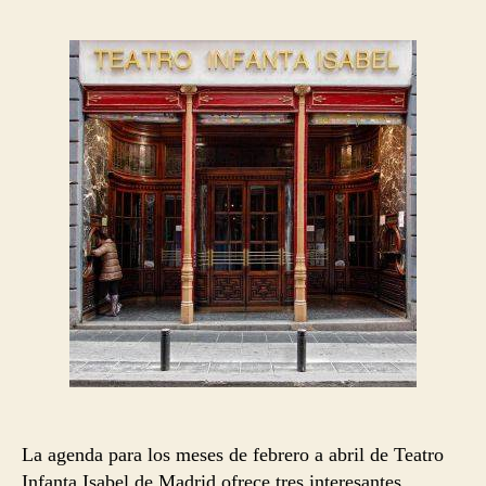
la
la
entrada
entrada
La agenda para los meses de febrero a abril de Teatro
Infanta Isabel de Madrid ofrece tres interesantes