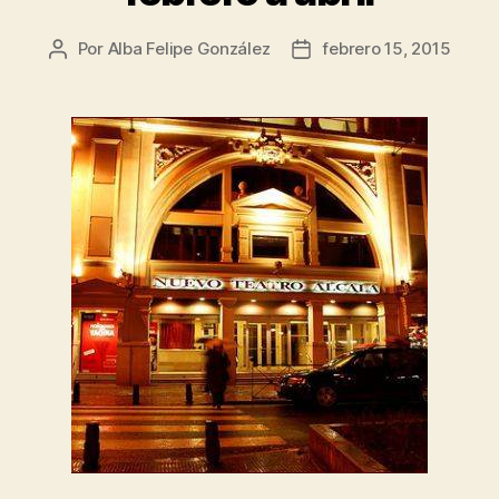
Por
Alba Felipe González
febrero 15, 2015
Autor
Fecha
de
de
la
la
entrada
entrada