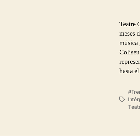
Teatre 
meses d
música 
Coliseu
represe
hasta e
#Tre
Intér
Etiqueta
Teat