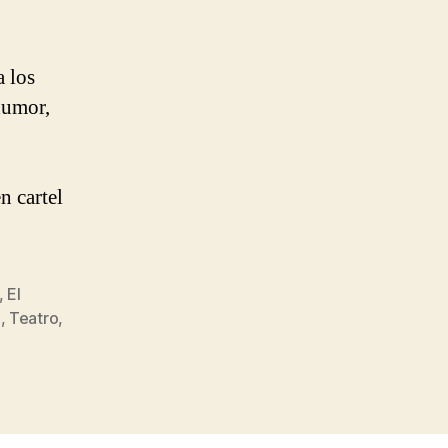
a los
humor,
n cartel
,
El
m
,
Teatro
,