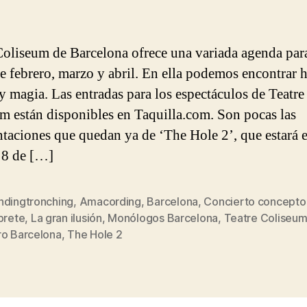
Coliseum de Barcelona ofrece una variada agenda par
e febrero, marzo y abril. En ella podemos encontrar 
y magia. Las entradas para los espectáculos de Teatre
m están disponibles en Taquilla.com. Son pocas las
ntaciones que quedan ya de ‘The Hole 2’, que estará e
l 8 de […]
ndingtronching
,
Amacording
,
Barcelona
,
Concierto concepto
prete
,
La gran ilusión
,
Monólogos Barcelona
,
Teatre Coliseu
s
ro Barcelona
,
The Hole 2