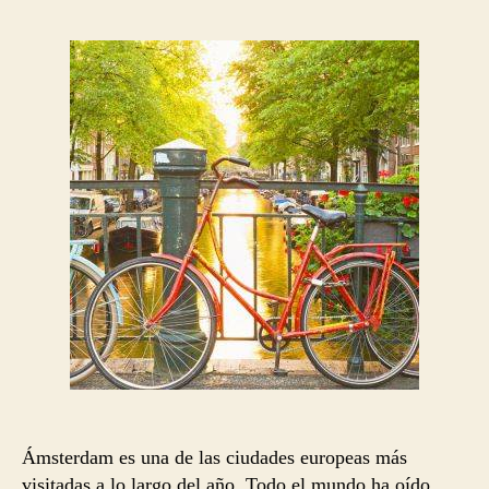
la
la
entrada
entrada
Ámsterdam es una de las ciudades europeas más
visitadas a lo largo del año. Todo el mundo ha oído