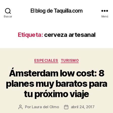
El blog de Taquilla.com
Buscar
Menú
Etiqueta:
cerveza artesanal
Categorías
ESPECIALES
TURISMO
Ámsterdam low cost: 8
planes muy baratos para
tu próximo viaje
Por
Laura del Olmo
abril 24, 2017
Autor
Fecha
de
de