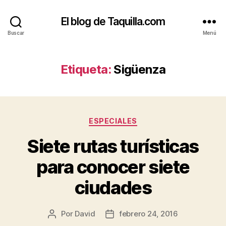
El blog de Taquilla.com
Buscar
Menú
Etiqueta:
Sigüenza
Categorías
ESPECIALES
Siete rutas turísticas
para conocer siete
ciudades
Por
David
febrero 24, 2016
Autor
Fecha
de
de