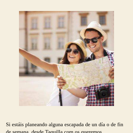
la
la
entrada
entrada
Si estáis planeando alguna escapada de un día o de fin
de semana, desde Taquilla.com os queremos