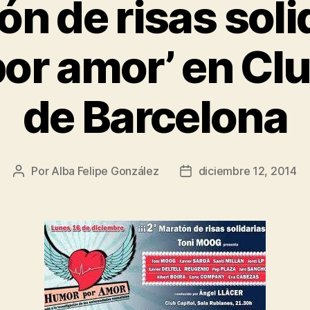
n de risas soli
or amor’ en Clu
de Barcelona
Por
Alba Felipe González
diciembre 12, 2014
Autor
Fecha
de
de
la
la
entrada
entrada