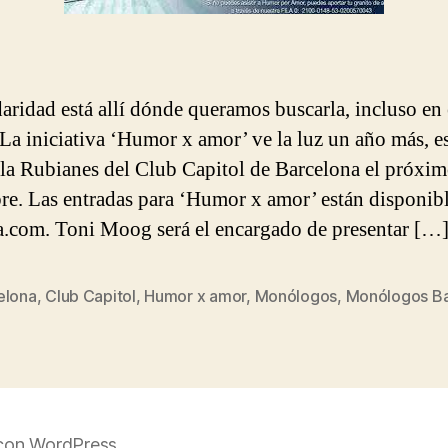
daridad está allí dónde queramos buscarla, incluso en 
La iniciativa ‘Humor x amor’ ve la luz un año más, e
ala Rubianes del Club Capitol de Barcelona el próxi
re. Las entradas para ‘Humor x amor’ están disponib
a.com. Toni Moog será el encargado de presentar […
elona
,
Club Capitol
,
Humor x amor
,
Monólogos
,
Monólogos Ba
s
con WordPress