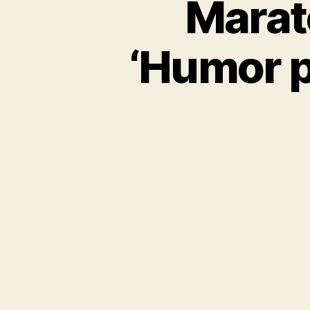
Marató
‘Humor p