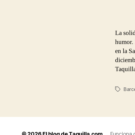
La soli
humor. 
en la S
diciemb
Taquill
Barc
Etiqueta
© 2026
El blog de Taquilla.com
Funciona 