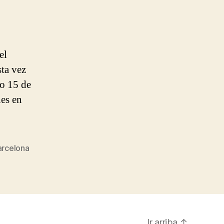
el
sta vez
mo 15 de
les en
]
rcelona
Ir arriba
↑