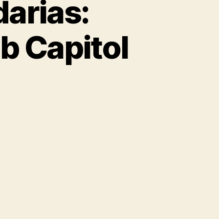
darias:
b Capitol