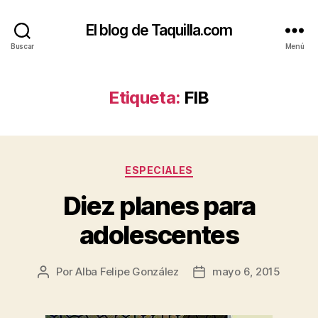
El blog de Taquilla.com
Buscar
Menú
Etiqueta:
FIB
Categorías
ESPECIALES
Diez planes para
adolescentes
Por
Alba Felipe González
mayo 6, 2015
Autor
Fecha
de
de
la
la