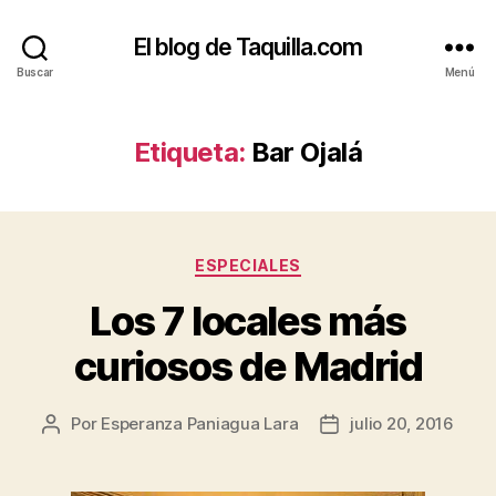
El blog de Taquilla.com
Buscar
Menú
Etiqueta:
Bar Ojalá
Categorías
ESPECIALES
Los 7 locales más
curiosos de Madrid
Por
Esperanza Paniagua Lara
julio 20, 2016
Autor
Fecha
de
de
la
la