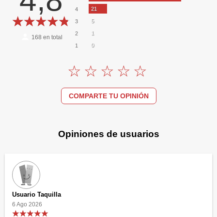
4,8
21
4
5
3
1
2
168
en total
0
1
COMPARTE TU OPINIÓN
Opiniones de usuarios
Usuario Taquilla
6 Ago 2026