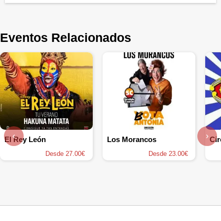
Eventos Relacionados
‹
›
El Rey León
Los Morancos
Cir
Desde 27.00€
Desde 23.00€