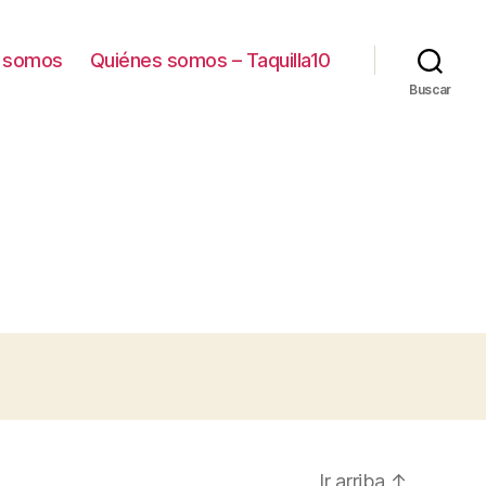
 somos
Quiénes somos – Taquilla10
Buscar
Ir arriba
↑