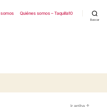
 somos
Quiénes somos – Taquilla10
Buscar
Ir arriba
↑