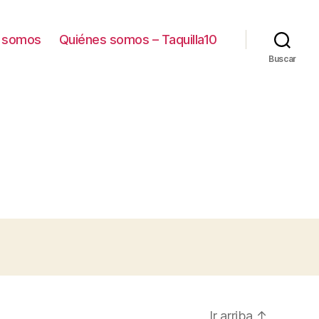
 somos
Quiénes somos – Taquilla10
Buscar
Ir arriba
↑