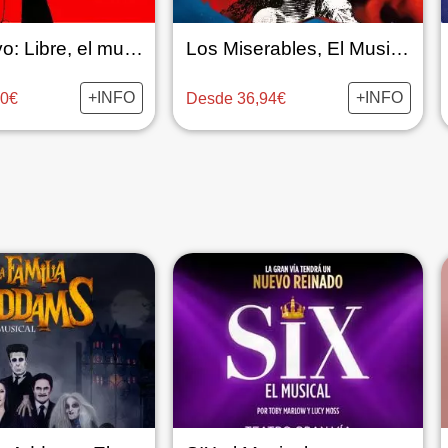
Nino Bravo: Libre, el musical
Los Miserables, El Musical
+INFO
+INFO
60€
Desde 36,94€