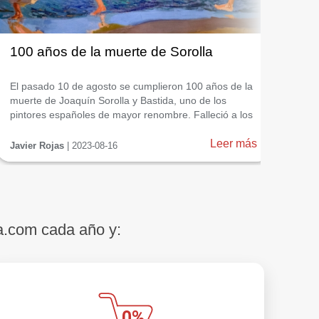
100 años de la muerte de Sorolla
Art
El pasado 10 de agosto se cumplieron 100 años de la
La e
muerte de Joaquín Sorolla y Bastida, uno de los
arti
pintores españoles de mayor renombre. Falleció a los
Tang
60 años tras sufrir un accidente cardiovascular en
naci
1920 mientras trabajaba en una de sus obras en el
Leer más
sati
Javier Rojas
| 2023-08-16
Javi
jardín de su casa ...
que 
emer
a.com cada año y: