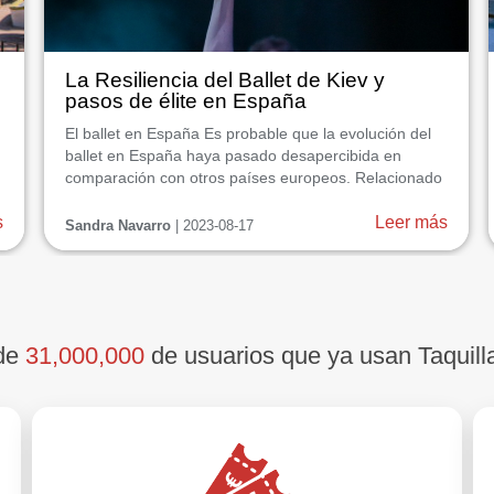
La Resiliencia del Ballet de Kiev y
pasos de élite en España
El ballet en España Es probable que la evolución del
ballet en España haya pasado desapercibida en
comparación con otros países europeos. Relacionado
con la disciplina y el privilegio de las élites, su historia
s
ha estado influida por factores culturales, sociales y
Leer más
Sandra Navarro
| 2023-08-17
políticos: Sirvió de entretenimiento en las cortes
durante el ...
 de
31,000,000
de usuarios que ya usan Taquill