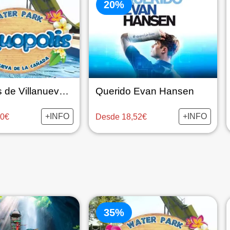
20%
Aquópolis de Villanueva de la Cañada
Querido Evan Hansen
+INFO
+INFO
90€
Desde 18,52€
35%