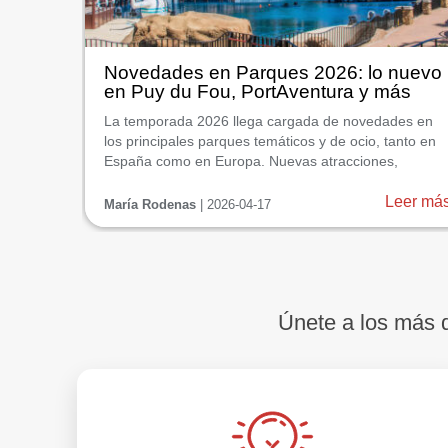
Novedades en Parques 2026: lo nuevo
en Puy du Fou, PortAventura y más
sorpresas
La temporada 2026 llega cargada de novedades en
los principales parques temáticos y de ocio, tanto en
España como en Europa. Nuevas atracciones,
ampliaciones de zonas familiares, espectáculos
renovados y cambios estratégicos en la oferta
Leer má
María Rodenas
| 2026-04-17
convierten este año en uno de los más interesantes
para planificar una escapada a Puy ...
Únete a los más