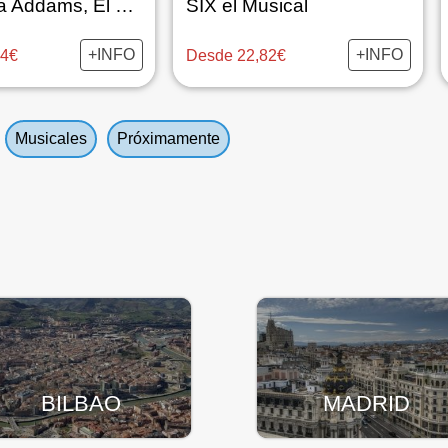
La Familia Addams, El Musical
SIX el Musical
+INFO
+INFO
84€
Desde 22,82€
Musicales
Próximamente
BILBAO
MADRID