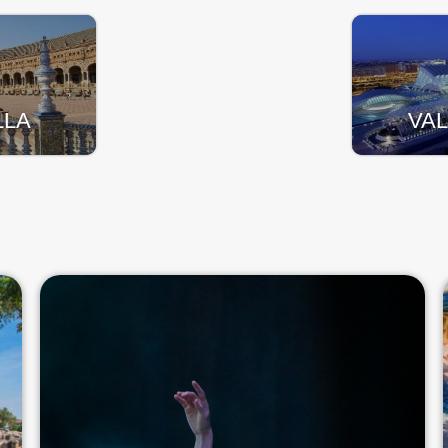
LLA
VA