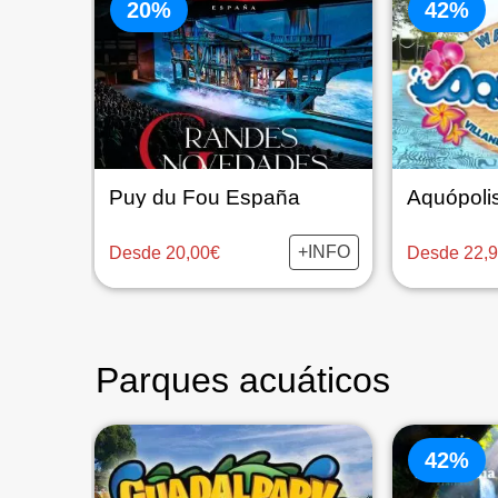
20%
42%
Puy du Fou España
+INFO
Desde 20,00€
Desde 22,
Parques acuáticos
42%