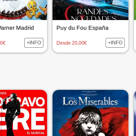
arner Madrid
Puy du Fou España
+INFO
+INFO
90€
Desde 20,00€